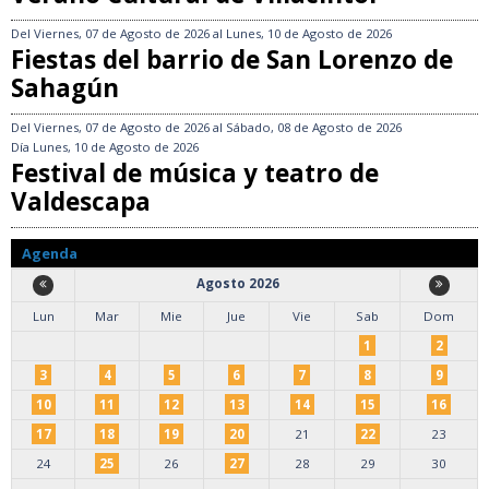
Del
Viernes, 07 de Agosto de 2026
al
Lunes, 10 de Agosto de 2026
Fiestas del barrio de San Lorenzo de
Sahagún
Del
Viernes, 07 de Agosto de 2026
al
Sábado, 08 de Agosto de 2026
Día
Lunes, 10 de Agosto de 2026
Festival de música y teatro de
Valdescapa
Agenda
Agosto 2026
Lun
Mar
Mie
Jue
Vie
Sab
Dom
1
2
3
4
5
6
7
8
9
10
11
12
13
14
15
16
17
18
19
20
21
22
23
24
25
26
27
28
29
30