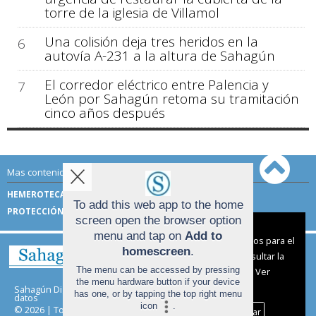
torre de la iglesia de Villamol
Una colisión deja tres heridos en la
6
autovía A-231 a la altura de Sahagún
El corredor eléctrico entre Palencia y
7
León por Sahagún retoma su tramitación
cinco años después
Mas contenido de Sahagún Digital:
HEMEROTECA
TÉRMINOS DE USO
To add this web app to the home
PROTECCIÓN DE DATOS
screen open the browser option
Aviso sobre el Uso de cookies:
menu and tap on
Add to
Utilizamos cookies nuestras y de terceros para el
homescreen
.
funcionamiento del digital. Puedes consultar la
The menu can be accessed by pressing
lista de cookies y como desconectarlas.
Ver
the menu hardware button if your device
nuestra Política de Privacidad y Cookies
Sahagún Digital |
Términos de uso
|
Protección de
has one, or by tapping the top right menu
datos
icon
.
© 2026 | Todos los derechos reservados
Aceptar Cookies
Personalizar