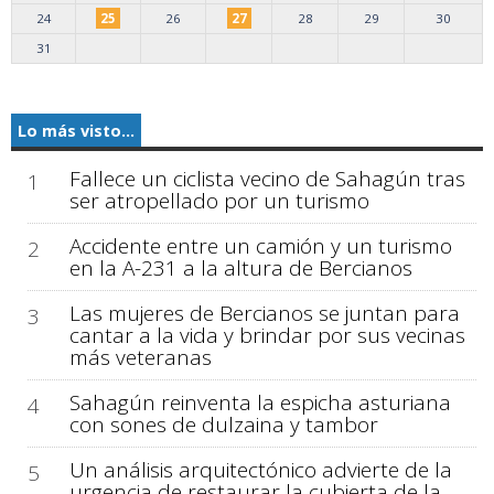
24
25
26
27
28
29
30
31
Lo más visto...
Fallece un ciclista vecino de Sahagún tras
1
ser atropellado por un turismo
Accidente entre un camión y un turismo
2
en la A-231 a la altura de Bercianos
Las mujeres de Bercianos se juntan para
3
cantar a la vida y brindar por sus vecinas
más veteranas
Sahagún reinventa la espicha asturiana
4
con sones de dulzaina y tambor
Un análisis arquitectónico advierte de la
5
urgencia de restaurar la cubierta de la