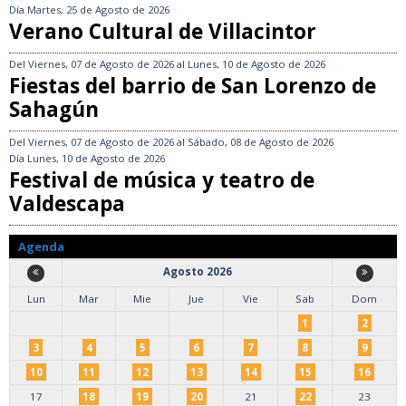
Día
Martes, 25 de Agosto de 2026
Verano Cultural de Villacintor
Del
Viernes, 07 de Agosto de 2026
al
Lunes, 10 de Agosto de 2026
Fiestas del barrio de San Lorenzo de
Sahagún
Del
Viernes, 07 de Agosto de 2026
al
Sábado, 08 de Agosto de 2026
Día
Lunes, 10 de Agosto de 2026
Festival de música y teatro de
Valdescapa
Agenda
Agosto 2026
Lun
Mar
Mie
Jue
Vie
Sab
Dom
1
2
3
4
5
6
7
8
9
10
11
12
13
14
15
16
17
18
19
20
21
22
23