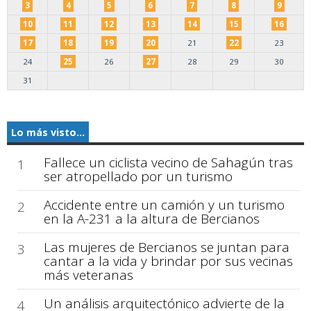
3
4
5
6
7
8
9
10
11
12
13
14
15
16
17
18
19
20
21
22
23
24
25
26
27
28
29
30
31
Lo más visto...
Fallece un ciclista vecino de Sahagún tras
1
ser atropellado por un turismo
Accidente entre un camión y un turismo
2
en la A-231 a la altura de Bercianos
Las mujeres de Bercianos se juntan para
3
cantar a la vida y brindar por sus vecinas
más veteranas
Un análisis arquitectónico advierte de la
4