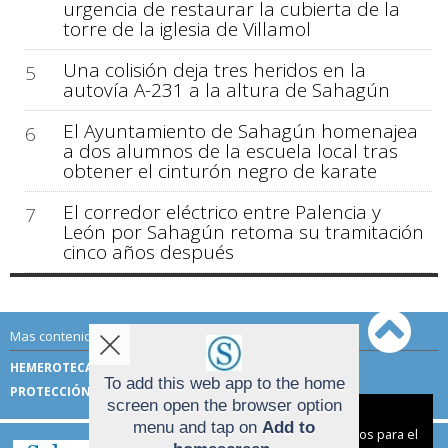
urgencia de restaurar la cubierta de la
torre de la iglesia de Villamol
Una colisión deja tres heridos en la
5
autovía A-231 a la altura de Sahagún
El Ayuntamiento de Sahagún homenajea
6
a dos alumnos de la escuela local tras
obtener el cinturón negro de karate
El corredor eléctrico entre Palencia y
7
León por Sahagún retoma su tramitación
cinco años después
Mas contenido de Sahagún Digital:
HEMEROTECA
TÉRMINOS DE USO
To add this web app to the home
PROTECCIÓN DE DATOS
screen open the browser option
Aviso sobre el Uso de cookies:
menu and tap on
Add to
Utilizamos cookies nuestras y de terceros para el