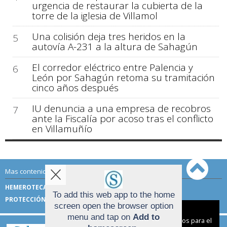
urgencia de restaurar la cubierta de la
torre de la iglesia de Villamol
Una colisión deja tres heridos en la
5
autovía A-231 a la altura de Sahagún
El corredor eléctrico entre Palencia y
6
León por Sahagún retoma su tramitación
cinco años después
IU denuncia a una empresa de recobros
7
ante la Fiscalía por acoso tras el conflicto
en Villamuñío
Mas contenido de Sahagún Digital:
HEMEROTECA
TÉRMINOS DE USO
To add this web app to the home
PROTECCIÓN DE DATOS
screen open the browser option
Aviso sobre el Uso de cookies:
menu and tap on
Add to
Utilizamos cookies nuestras y de terceros para el