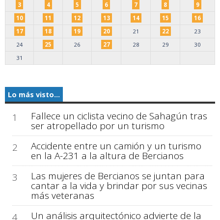
3
4
5
6
7
8
9
10
11
12
13
14
15
16
17
18
19
20
21
22
23
24
25
26
27
28
29
30
31
Lo más visto...
Fallece un ciclista vecino de Sahagún tras
1
ser atropellado por un turismo
Accidente entre un camión y un turismo
2
en la A-231 a la altura de Bercianos
Las mujeres de Bercianos se juntan para
3
cantar a la vida y brindar por sus vecinas
más veteranas
Un análisis arquitectónico advierte de la
4