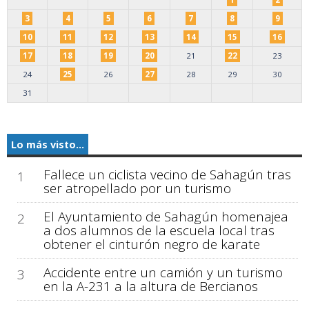
3
4
5
6
7
8
9
10
11
12
13
14
15
16
17
18
19
20
21
22
23
24
25
26
27
28
29
30
31
Lo más visto...
Fallece un ciclista vecino de Sahagún tras
1
ser atropellado por un turismo
El Ayuntamiento de Sahagún homenajea
2
a dos alumnos de la escuela local tras
obtener el cinturón negro de karate
Accidente entre un camión y un turismo
3
en la A-231 a la altura de Bercianos