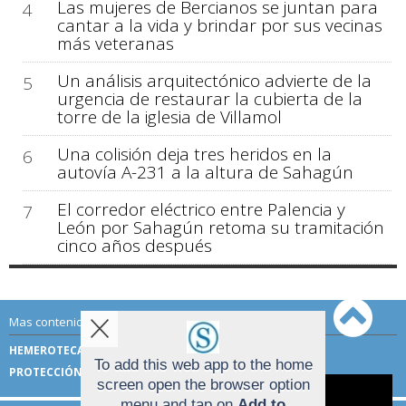
Las mujeres de Bercianos se juntan para
4
cantar a la vida y brindar por sus vecinas
más veteranas
Un análisis arquitectónico advierte de la
5
urgencia de restaurar la cubierta de la
torre de la iglesia de Villamol
Una colisión deja tres heridos en la
6
autovía A-231 a la altura de Sahagún
El corredor eléctrico entre Palencia y
7
León por Sahagún retoma su tramitación
cinco años después
Mas contenido de Sahagún Digital:
HEMEROTECA
TÉRMINOS DE USO
To add this web app to the home
PROTECCIÓN DE DATOS
screen open the browser option
Aviso sobre el Uso de cookies:
menu and tap on
Add to