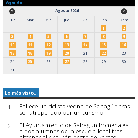
Agenda
Agosto 2026
Lun
Mar
Mie
Jue
Vie
Sab
Dom
1
2
3
4
5
6
7
8
9
10
11
12
13
14
15
16
17
18
19
20
21
22
23
24
25
26
27
28
29
30
31
Lo más visto...
Fallece un ciclista vecino de Sahagún tras
1
ser atropellado por un turismo
El Ayuntamiento de Sahagún homenajea
2
a dos alumnos de la escuela local tras
obtener el cinturón negro de karate