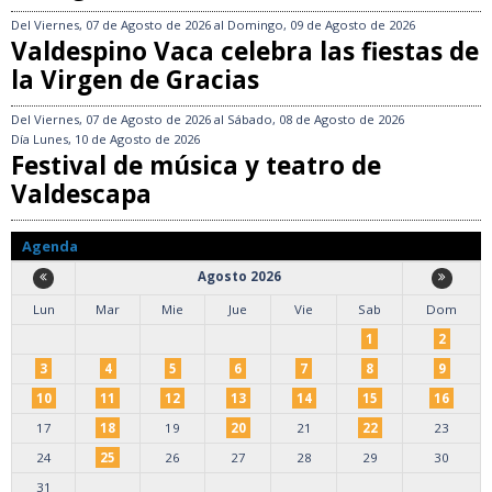
Del
Viernes, 07 de Agosto de 2026
al
Domingo, 09 de Agosto de 2026
Valdespino Vaca celebra las fiestas de
la Virgen de Gracias
Del
Viernes, 07 de Agosto de 2026
al
Sábado, 08 de Agosto de 2026
Día
Lunes, 10 de Agosto de 2026
Festival de música y teatro de
Valdescapa
Agenda
Agosto 2026
Lun
Mar
Mie
Jue
Vie
Sab
Dom
1
2
3
4
5
6
7
8
9
10
11
12
13
14
15
16
17
18
19
20
21
22
23
24
25
26
27
28
29
30
31