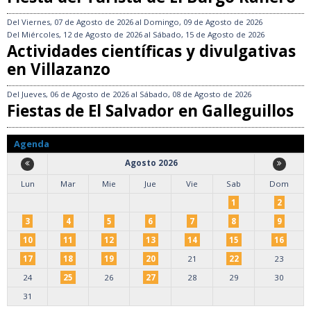
Del
Viernes, 07 de Agosto de 2026
al
Domingo, 09 de Agosto de 2026
Del
Miércoles, 12 de Agosto de 2026
al
Sábado, 15 de Agosto de 2026
Actividades científicas y divulgativas
en Villazanzo
Del
Jueves, 06 de Agosto de 2026
al
Sábado, 08 de Agosto de 2026
Fiestas de El Salvador en Galleguillos
Agenda
Agosto 2026
Lun
Mar
Mie
Jue
Vie
Sab
Dom
1
2
3
4
5
6
7
8
9
10
11
12
13
14
15
16
17
18
19
20
21
22
23
24
25
26
27
28
29
30
31