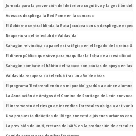
Jornada para la prevención del deterioro cognitivo y la gestión del
Adescas despliega la Red Pame en la comarca
El Gobierno central blinda la Ruta Jacobea con un despliegue especia
Reapertura del teleclub de Valdavida
Sahagún reivindica su papel estratégico en el legado de la reina Urr
El dinero público que sirve para maquillar la falta de accesibilidad 
Sahagún combate el hábito del tabaco con pautas de apoyo en las c
Valdavida recupera su teleclub tras un año de obras
El programa 'Redprendiendo en mi pueblo' gradúa a quince alumnos
La Asociación de Amigos del Camino de Santiago de León convoca 
El incremento del riesgo de incendios forestales obliga a activar lo
Una propuesta didáctica de iRiego conectó a jóvenes urbanos con e
La previsión de un tijeretazo del 40 % en la producción de cereal en 
Comida casera para derribar fronteras