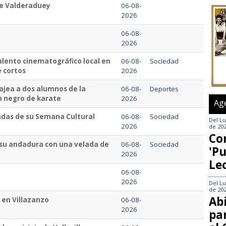
de Valderaduey
06-08-
2026
06-08-
2026
talento cinematográfico local en
06-08-
Sociedad
e cortos
2026
jea a dos alumnos de la
06-08-
Deportes
ón negro de karate
2026
Ag
cadas de su Semana Cultural
06-08-
Sociedad
Del
Lu
2026
de 20
Co
a su andadura con una velada de
06-08-
Sociedad
'Pu
2026
Le
06-08-
2026
Del
Lu
de 20
Abi
s en Villazanzo
06-08-
2026
pa