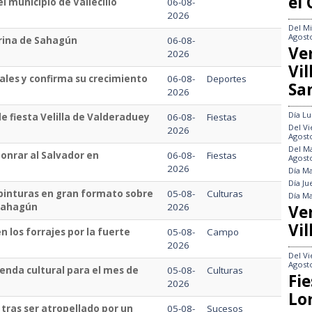
el
l municipio de Vallecillo
06-08-
2026
Del
Mi
Agost
grina de Sahagún
06-08-
Ve
2026
Vi
sales y confirma su crecimiento
06-08-
Deportes
Sa
2026
Día
Lu
e fiesta Velilla de Valderaduey
06-08-
Fiestas
Del
Vi
2026
Agost
Del
Ma
onrar al Salvador en
06-08-
Fiestas
Agost
2026
Día
Ma
Día
Ju
pinturas en gran formato sobre
05-08-
Culturas
Día
Ma
 Sahagún
2026
Ve
Vil
n los forrajes por la fuerte
05-08-
Campo
2026
Del
Vi
Agost
enda cultural para el mes de
05-08-
Culturas
Fie
2026
Lo
 tras ser atropellado por un
05-08-
Sucesos