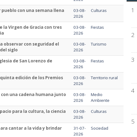
1
er pueblo con una semana llena
03-08-
Culturas
2026
e la Virgen de Gracia con tres
03-08-
Fiestas
ia
2026
2
a observar con seguridad el
03-08-
Turismo
el siglo
2026
3
iglesia de San Lorenzo de
03-08-
Fiestas
2026
quinta edición de los Premios
03-08-
Territorio rural
2026
4
ua con una cadena humana junto
03-08-
Medio
2026
Ambiente
acio para la cultura, la ciencia
03-08-
Culturas
2026
5
ra cantar a la vida y brindar
31-07-
Sociedad
2026