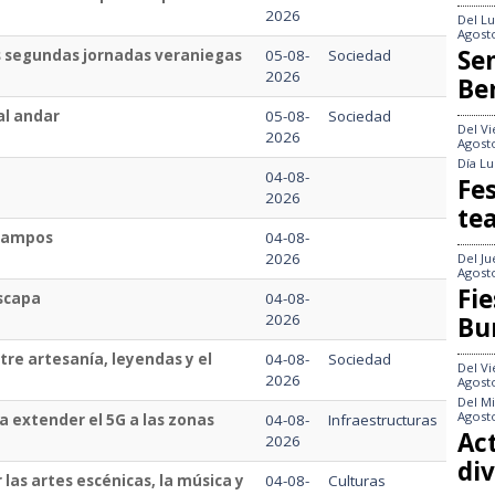
2026
Del
Lu
Agost
Se
s segundas jornadas veraniegas
05-08-
Sociedad
2026
Be
al andar
05-08-
Sociedad
Del
Vi
2026
Agost
Día
Lu
04-08-
Fes
2026
te
 Campos
04-08-
2026
Del
Ju
Agost
Fie
escapa
04-08-
2026
Bu
ntre artesanía, leyendas y el
04-08-
Sociedad
Del
Vi
2026
Agost
Del
Mi
Agost
a extender el 5G a las zonas
04-08-
Infraestructuras
Act
2026
div
las artes escénicas, la música y
04-08-
Culturas