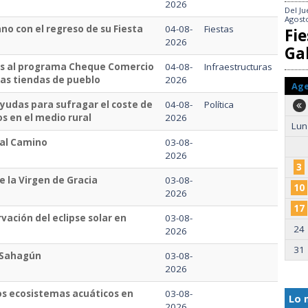
2026
Del
Ju
Agost
no con el regreso de su Fiesta
04-08-
Fiestas
Fie
2026
Gal
ros al programa Cheque Comercio
04-08-
Infraestructuras
las tiendas de pueblo
2026
Ag
ayudas para sufragar el coste de
04-08-
Política
s en el medio rural
2026
Lun
eal Camino
03-08-
2026
3
e la Virgen de Gracia
03-08-
10
2026
17
vación del eclipse solar en
03-08-
24
2026
31
e Sahagún
03-08-
2026
los ecosistemas acuáticos en
03-08-
Lo 
2026