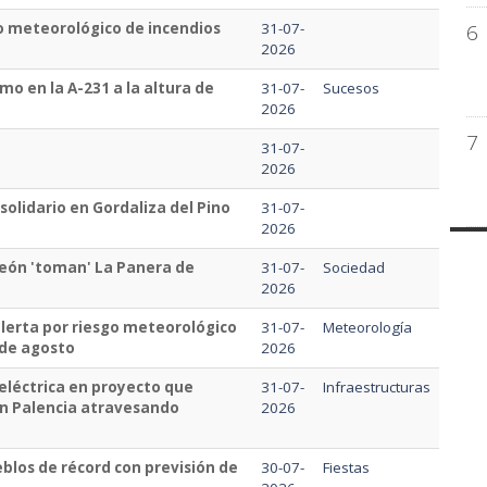
6
go meteorológico de incendios
31-07-
2026
mo en la A-231 a la altura de
31-07-
Sucesos
2026
7
31-07-
2026
solidario en Gordaliza del Pino
31-07-
2026
León 'toman' La Panera de
31-07-
Sociedad
2026
alerta por riesgo meteorológico
31-07-
Meteorología
 de agosto
2026
a eléctrica en proyecto que
31-07-
Infraestructuras
en Palencia atravesando
2026
blos de récord con previsión de
30-07-
Fiestas